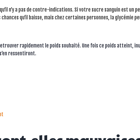
qu’il n’y a pas de contre-indications. Si votre sucre sanguin est un p
rtes chances qu’il baisse, mais chez certaines personnes, la glycémie p
retrouver rapidement le poids souhaité. Une fois ce poids atteint, inu
s’en ressentiront.
nt
on
LE
JEÛNE
 sont-elles mauvaise
INTERMITTENT