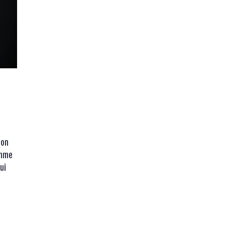
ion
omme
ui