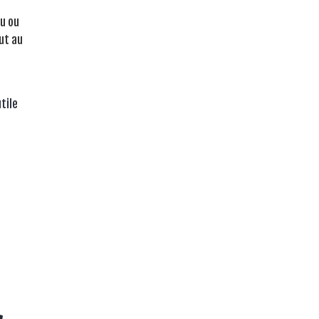
eu ou
eut au
tile
s