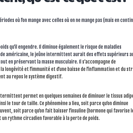
ériodes où l’on mange avec celles où on ne mange pas (mais en conti
poids qu’il engendre. Il diminue également le risque de maladies
ude américaine, le jeûne intermittent aurait des effets supérieurs a
tout en préservant la masse musculaire. Il
s’accompagne de
a longévité et l’immunité et d’une baisse de l’inflammation et du st
nt au repos le système digestif.
ntermittent permet en quelques semaines de diminuer le tissus adip
si le tour de taille. Ce phénomène a lieu, soit parce qu’on diminue
ent, soit parce qu’on fait baisser l’insuline (hormone qui favorise l
t un rythme circadien favorable à la perte de poids.